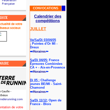
Fédération
Française
CONVOCATIONS
Calendrier des
CIAUX
compétitions
actualité de votre
réseau
x sociaux
JUILLET
Ve/Sa/Di 03/04/05
:
Pointes d'Or MI -
Dreux
➡
Horaires
⬅️
Sa/Di 04/05:
France
NAIRE
Épreuves Combinées
CA + - Aix-en-Provence
➡
Horaires
⬅️
Di 05 :
Challenge
jeunes BE/MI - Saint-
Chamond
 Gaulle -
➡
Horaires
⬅️
uthéon
rrederunning.com
Sa/Di 11/12:
Open de
France - Blois
ntation de votre