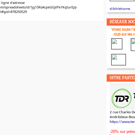
a ligne d'adresse
.com/spreadsheets/d/1jg15RsAcpeGGjtPe1KqIurEpJ-
d'Athlétisme.
dit#gid=878250529
RÉSEAUX SO
Vivez toute l'
club sur les 
OFFRE PARTE
2 rue Charles De
Andrézieux-Bo
https://www.te
-20% sur prése