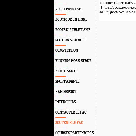
Recopier ce lien dans l
: https://docs.google
RESULTATS FAC
3XTkZQleVUivZsBbs/e
BOUTIQUE EN LIGNE
ECOLE D'ATHLETISME
SECTION SCOLAIRE
COMPETITION
RUNNING HORS-STADE
ATHLE SANTE
SPORT ADAPTE
HANDISPORT
INTERCLUBS
CONTACTER LE FAC
SOUTENIR LE FAC
COURSES PARTENAIRES