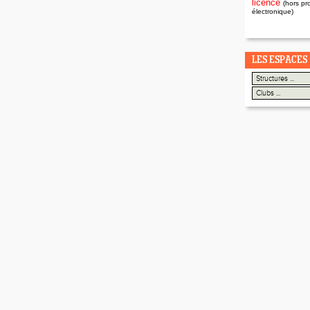
licence
(hors pr
électronique)
LES ESPACES