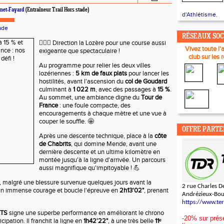
rnet-Fayard
(Entraîneur Trail Hors stade)
d'Athlétisme.
ade
RÉSEAUX SO
🏃‍♂️⛰️ Direction la Lozère pour une course aussi
Vivez toute l'
exigeante que spectaculaire !
club sur les 
Au programme pour relier les deux villes
lozériennes :
5 km de faux plats
pour lancer les
hostilités, avant l'ascension du
col de Goudard
culminant à
1 022 m
, avec des passages à
15 %
.
Au sommet, une ambiance digne du
Tour de
France
: une foule compacte, des
encouragements à chaque mètre et une vue à
couper le souffle. 🤩
OFFRE PARTE
Après une descente technique, place à la
côte
de Chabrits
, qui domine Mende, avant une
dernière descente et un ultime kilomètre en
montée jusqu'à la ligne d'arrivée. Un parcours
aussi magnifique qu'impitoyable ! 💪
, malgré une blessure survenue quelques jours avant la
2 rue Charles De
'un immense courage et boucle l'épreuve en
2h13'02"
, prenant
Andrézieux-Bo
https://www.te
ETS
signe une superbe performance en améliorant le chrono
-20% sur prése
ipation. Il franchit la ligne en
1h42'22"
, à une très belle
11ᵉ