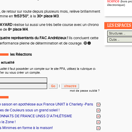
licence
(hors pr
électronique)
, de retour sur route depuis plusieurs mois, relève brillamment
ermine en
1h53'50"
, à la
30ᵉ place M3
.
FAYARD
réalise lui aussi une très belle course avec un chrono
LES ESPACES
me de
8ᵉ place M4
.
s quatre représentants du FAC Andrézieux !
Ils concluent cette
performance pleine de détermination et de courage. 🔵🟠
les Réactions
actualité
ité il faut posséder un compte sur le site FFA, utilisez la rubrique ci-
fier ou vous créer un compte.
|
mot de passe oublié ?
e saison en apothéose aux France UNXT à Charlety -Paris
es de Couleurs sous un grand soleil !
NNATS DE FRANCE UNSS D’ATHLÉTISME
 la Zone !
 Minimes en forme à la maison!