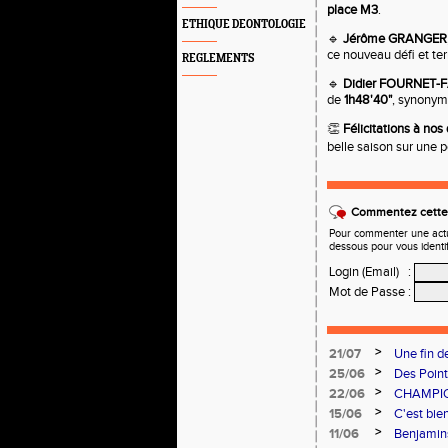
place M3
.
ETHIQUE DEONTOLOGIE
🔹
Jérôme GRANGER
ce nouveau défi et t
REGLEMENTS
🔹
Didier FOURNET-
de
1h48'40"
, synony
👏
Félicitations à no
belle saison sur une 
Commentez cette 
Pour commenter une actual
dessous pour vous identi
Login (Email)
:
Mot de Passe
:
>
21/07
Une fin d
>
25/06
Des Point
>
22/06
CHAMPIO
>
15/06
C'est bien
>
11/06
Benjamins