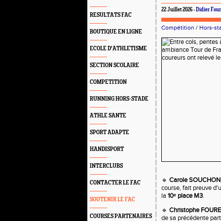
22 Juillet 2026 -
Didier Fou
RESULTATS FAC
Compétition
/
Hors-st
BOUTIQUE EN LIGNE
ECOLE D'ATHLETISME
SECTION SCOLAIRE
COMPETITION
RUNNING HORS-STADE
ATHLE SANTE
SPORT ADAPTE
HANDISPORT
INTERCLUBS
🔹
Carole SOUCHON
CONTACTER LE FAC
course, fait preuve d
la
10ᵉ place M3
.
SOUTENIR LE FAC
🔹
Christophe FOUR
COURSES PARTENAIRES
de sa précédente partic