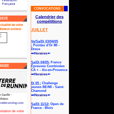
Fédération
Française
CONVOCATIONS
Calendrier des
CIAUX
compétitions
actualité de votre
réseau
x sociaux
JUILLET
Ve/Sa/Di 03/04/05
:
Pointes d'Or MI -
Dreux
➡
Horaires
⬅️
Sa/Di 04/05:
France
NAIRE
Épreuves Combinées
CA + - Aix-en-Provence
➡
Horaires
⬅️
Di 05 :
Challenge
jeunes BE/MI - Saint-
Chamond
 Gaulle -
➡
Horaires
⬅️
uthéon
rrederunning.com
Sa/Di 11/12:
Open de
France - Blois
ntation de votre