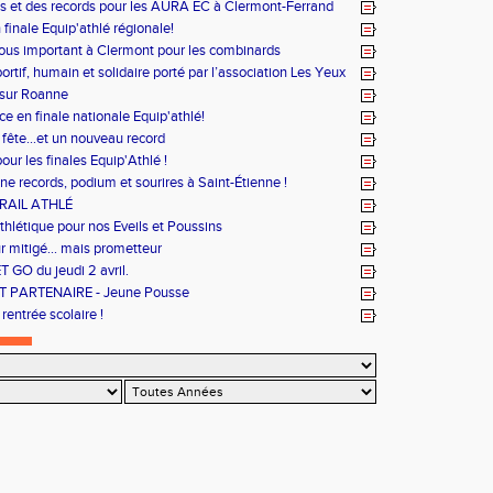
es et des records pour les AURA EC à Clermont-Ferrand
n finale Equip'athlé régionale!
us important à Clermont pour les combinards
ortif, humain et solidaire porté par l’association Les Yeux
 sur Roanne
e en finale nationale Equip'athlé!
 fête...et un nouveau record
our les finales Equip'Athlé !
e records, podium et sourires à Saint-Étienne !
RAIL ATHLÉ
thlétique pour nos Eveils et Poussins
ur mitigé... mais prometteur
T GO du jeudi 2 avril.
 PARTENAIRE - Jeune Pousse
rentrée scolaire !