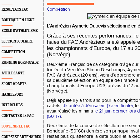
Compétition
RESULTATS FAC
BOUTIQUE EN LIGNE
L’Andrézien Aymeric Dutrevis sélectionné en
ECOLE D'ATHLETISME
Grâce à ses récentes performances, le 
haies du FAC Andrézieux a été appelé e
SECTION SCOLAIRE
les championnats d’Europe, du 17 au 20 
COMPETITION
(Norvège).
RUNNING HORS-STADE
Deuxième Français de sa catégorie d’âge sur 
foulée du Vendéen Simon Deschamps, Aymeric 
ATHLE SANTE
FAC Andrézieux (20 ans), vient d’apprendre av
sa deuxième sélection en équipe de France à 
SPORT ADAPTE
championnats d’Europe U23, prévus du 17 au 2
(Norvège).
HANDISPORT
Déjà appelé il y a trois ans pour la compétitio
INTERCLUBS
cadets,
disputée à Jérusalem (7e en finale)
, l
avait réalisé les minima
le 21 juin dernier lor
CONTACTER LE FAC
(50’’17)
.
Deuxième de la course de sélection une semai
SOUTENIR LE FAC
Bondoufle (50’’68) derrière son principal rival 
restait plus qu’attendre la date butoir et la d
COURSES PARTENAIRES