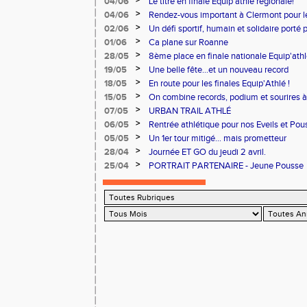
>
04/06
Le titre en finale Equip'athlé régionale!
>
04/06
Rendez-vous important à Clermont pour 
>
02/06
Un défi sportif, humain et solidaire porté 
du Cœur.
>
01/06
Ca plane sur Roanne
>
28/05
8ème place en finale nationale Equip'athl
>
19/05
Une belle fête...et un nouveau record
>
18/05
En route pour les finales Equip'Athlé !
>
15/05
On combine records, podium et sourires à 
>
07/05
URBAN TRAIL ATHLÉ
>
06/05
Rentrée athlétique pour nos Eveils et Pou
>
05/05
Un 1er tour mitigé... mais prometteur
>
28/04
Journée ET GO du jeudi 2 avril.
>
25/04
PORTRAIT PARTENAIRE - Jeune Pousse