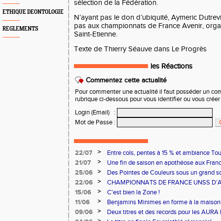
sélection de la Fédération.
ETHIQUE DEONTOLOGIE
N’ayant pas le don d’ubiquité, Aymeric Dutrev
pas aux championnats de France Avenir, organi
REGLEMENTS
Saint-Etienne.
Texte de Thierry Séauve dans Le Progrès
les Réactions
Commentez cette actualité
Pour commenter une actualité il faut posséder un compt
rubrique ci-dessous pour vous identifier ou vous crée
Login (Email)
:
Mot de Passe
:
>
22/07
Entre cols, pentes à 15 % et ambiance Tou
ont relevé le défi !
>
21/07
Une fin de saison en apothéose aux Fran
>
25/06
Des Pointes de Couleurs sous un grand sol
>
22/06
CHAMPIONNATS DE FRANCE UNSS D’A
>
15/06
C'est bien la Zone !
>
11/06
Benjamins Minimes en forme à la maison
>
09/06
Deux titres et des records pour les AURA