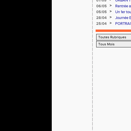
07/05
URBAN T
>
06/05
Rentrée a
>
05/05
Un 1er to
>
28/04
Journée E
>
25/04
PORTRAIT