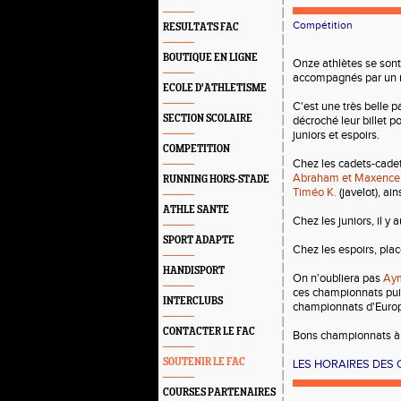
Compétition
RESULTATS FAC
BOUTIQUE EN LIGNE
Onze athlètes se sont
accompagnés par un r
ECOLE D'ATHLETISME
C'est une très belle p
SECTION SCOLAIRE
décroché leur billet 
juniors et espoirs.
COMPETITION
Chez les cadets-cadet
Abraham et Maxence
RUNNING HORS-STADE
Timéo K.
(javelot), ain
ATHLE SANTE
Chez les juniors, il y 
SPORT ADAPTE
Chez les espoirs, pla
HANDISPORT
On n'oubliera pas
Aym
ces championnats puis
INTERCLUBS
championnats d'Euro
CONTACTER LE FAC
Bons championnats à 
SOUTENIR LE FAC
LES HORAIRES DES
COURSES PARTENAIRES