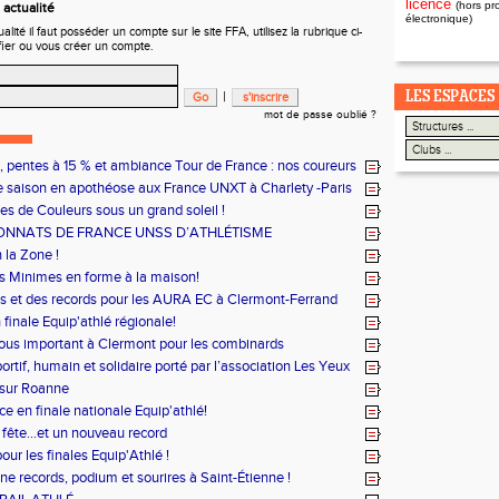
licence
(hors pr
actualité
électronique)
ité il faut posséder un compte sur le site FFA, utilisez la rubrique ci-
fier ou vous créer un compte.
|
LES ESPACES
mot de passe oublié ?
s, pentes à 15 % et ambiance Tour de France : nos coureurs
le défi !
e saison en apothéose aux France UNXT à Charlety -Paris
es de Couleurs sous un grand soleil !
NNATS DE FRANCE UNSS D’ATHLÉTISME
 la Zone !
 Minimes en forme à la maison!
es et des records pour les AURA EC à Clermont-Ferrand
n finale Equip'athlé régionale!
us important à Clermont pour les combinards
ortif, humain et solidaire porté par l’association Les Yeux
 sur Roanne
e en finale nationale Equip'athlé!
 fête...et un nouveau record
our les finales Equip'Athlé !
e records, podium et sourires à Saint-Étienne !