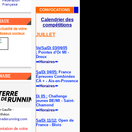
Fédération
Française
CONVOCATIONS
Calendrier des
CIAUX
compétitions
actualité de votre
réseau
x sociaux
JUILLET
Ve/Sa/Di 03/04/05
:
Pointes d'Or MI -
Dreux
➡
Horaires
⬅️
Sa/Di 04/05:
France
NAIRE
Épreuves Combinées
CA + - Aix-en-Provence
➡
Horaires
⬅️
Di 05 :
Challenge
jeunes BE/MI - Saint-
Chamond
 Gaulle -
➡
Horaires
⬅️
uthéon
rrederunning.com
Sa/Di 11/12:
Open de
France - Blois
ntation de votre