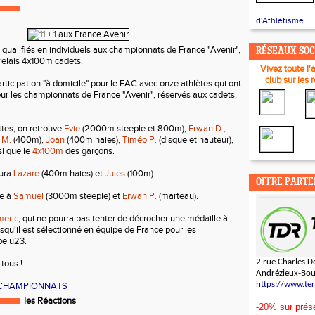
d'Athlétisme.
 qualifiés en individuels aux championnats de France "Avenir",
RÉSEAUX SO
elais 4x100m cadets.
Vivez toute l'
club sur les 
articipation "à domicile" pour le FAC avec onze athlètes qui ont
pour les championnats de France "Avenir", réservés aux cadets,
tes, on retrouve
Evie
(2000m steeple et 800m),
Erwan D.,
 M.
(400m),
Joan
(400m haies),
Timéo P.
(disque et hauteur),
si que le
4x100m
des garçons.
aura
Lazare
(400m haies) et
Jules
(100m).
OFFRE PARTE
ce à
Samuel
(3000m steeple) et
Erwan P.
(marteau).
eric
, qui ne pourra pas tenter de décrocher une médaille à
qu'il est sélectionné en équipe de France pour les
pe u23.
2 rue Charles De
tous !
Andrézieux-Bo
https://www.te
 CHAMPIONNATS
les Réactions
-20% sur prése