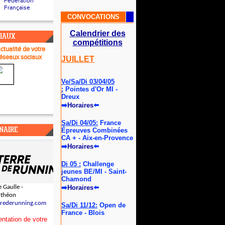
Fédération
Française
CONVOCATIONS
Calendrier des
CIAUX
compétitions
actualité de votre
réseau
x sociaux
JUILLET
Ve/Sa/Di 03/04/05
:
Pointes d'Or MI -
Dreux
➡
Horaires
⬅️
Sa/Di 04/05:
France
NAIRE
Épreuves Combinées
CA + - Aix-en-Provence
➡
Horaires
⬅️
Di 05 :
Challenge
jeunes BE/MI - Saint-
Chamond
 Gaulle -
➡
Horaires
⬅️
uthéon
rrederunning.com
Sa/Di 11/12:
Open de
France - Blois
ntation de votre