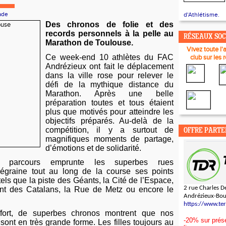
ade
d'Athlétisme.
Des chronos de folie et des
records personnels à la pelle au
RÉSEAUX SO
Marathon de Toulouse.
Vivez toute l'
Ce week-end 10 athlètes du FAC
club sur les 
Andrézieux ont fait le déplacement
dans la ville rose pour relever le
défi de la mythique distance du
Marathon. Après une belle
préparation toutes et tous étaient
plus que motivés pour atteindre les
objectifs préparés. Au-delà de la
compétition, il y a surtout de
OFFRE PARTE
magnifiques moments de partage,
d’émotions et de solidarité.
e parcours emprunte les superbes rues
 égraine tout au long de la course ses points
els que la piste des Géants, la Cité de l’Espace,
2 rue Charles De
nt des Catalans, la Rue de Metz ou encore le
Andrézieux-Bo
https://www.te
ffort, de superbes chronos montrent que nos
-20% sur prése
sont en très grande forme. Les filles toujours au