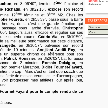
licence
(hors pr
ème
ouchon
, en 3h06’40’’, termine 4
féminine et
électronique)
ie Richatin
, en 3h22'15'', explose son record
ème
ème
ermine 12
féminine et 3
M2. Chez les
ophe Fourets,
en 2h58'39'',
passe sous la
barre
LES ESPACES
 heures, donc c’est une grande émotion qui
n passage sous l’arche d’arrivée.
Christophe
00'', toujours aussi efficace et régulier sur ses
e une superbe course.
Cédric Vial
, en 3h10'50'',
de sa meilleure performance sur cette distance,
rangette
, en 3h10'57'', pulvérise son record
rès de 10 minutes.
Andjilani Andili Rey
, en
ise un superbe chrono de référence pour son
on.
Patrick Roussier
, en 3h26'02'', bat lui aussi
rsonnel de 2 minutes.
Romain Delaigue
, en
se son premier Marathon.
Didier Fournet-Fayard
,
ntient le cap ! Mais c’est en tant que
coach
que
nse fierté de mes coureurs : celle d’accompagner,
 voir progresser mes athlètes jour après jour,
urse.
r Fournet-Fayard pour le compte rendu de ce
 à tous.