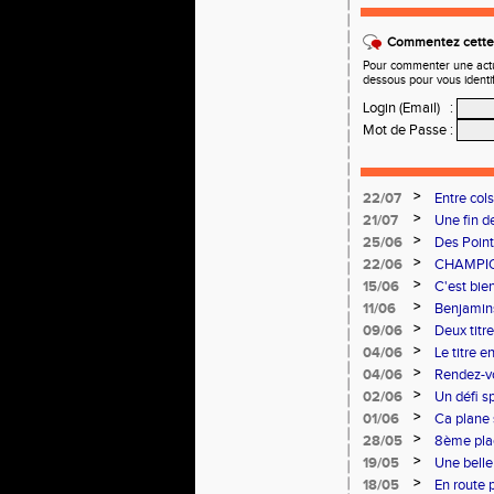
Commentez cette 
Pour commenter une actual
dessous pour vous identi
Login (Email)
:
Mot de Passe
:
>
22/07
Entre col
ont relevé 
>
21/07
Une fin d
>
25/06
Des Point
>
22/06
CHAMPIO
>
15/06
C'est bien
>
11/06
Benjamins
>
09/06
Deux titr
>
04/06
Le titre e
>
04/06
Rendez-vo
>
02/06
Un défi sp
du Cœur.
>
01/06
Ca plane
>
28/05
8ème plac
>
19/05
Une belle
>
18/05
En route p