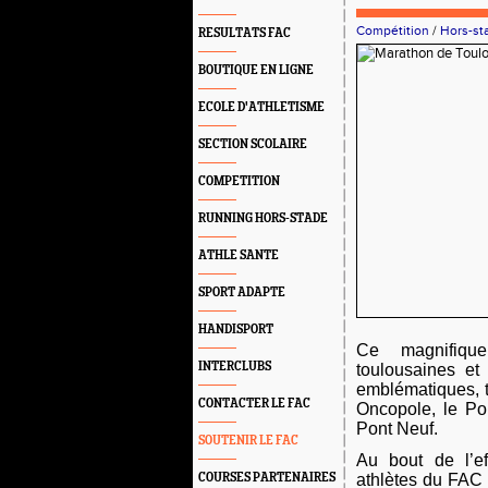
Compétition
/
Hors-st
RESULTATS FAC
BOUTIQUE EN LIGNE
ECOLE D'ATHLETISME
SECTION SCOLAIRE
COMPETITION
RUNNING HORS-STADE
ATHLE SANTE
SPORT ADAPTE
HANDISPORT
Ce magnifiqu
INTERCLUBS
toulousaines et
emblématiques, t
CONTACTER LE FAC
Oncopole, le Po
Pont Neuf.
SOUTENIR LE FAC
Au bout de l’e
athlètes du FAC 
COURSES PARTENAIRES