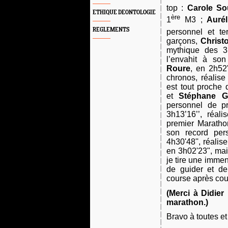
top :
Carole S
ETHIQUE DEONTOLOGIE
ère
1
M3 ;
Aurél
REGLEMENTS
personnel et t
garçons,
Christ
mythique des 3
l’envahit à so
Roure
, en 2h52'
chronos, réalis
est tout proche 
et
Stéphane G
personnel de p
3h13’16’’, réal
premier Marath
son record pe
4h30'48'', réali
en 3h02'23", mai
je tire une imme
de guider et de
course après co
(Merci à Didie
marathon.)
Bravo à toutes et