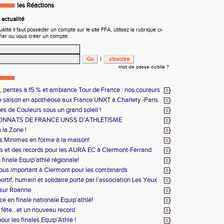
les Réactions
actualité
ité il faut posséder un compte sur le site FFA, utilisez la rubrique ci-
fier ou vous créer un compte.
|
mot de passe oublié ?
s, pentes à 15 % et ambiance Tour de France : nos coureurs
le défi !
e saison en apothéose aux France UNXT à Charlety -Paris
es de Couleurs sous un grand soleil !
NNATS DE FRANCE UNSS D’ATHLÉTISME
 la Zone !
 Minimes en forme à la maison!
es et des records pour les AURA EC à Clermont-Ferrand
n finale Equip'athlé régionale!
us important à Clermont pour les combinards
ortif, humain et solidaire porté par l’association Les Yeux
 sur Roanne
e en finale nationale Equip'athlé!
 fête...et un nouveau record
our les finales Equip'Athlé !