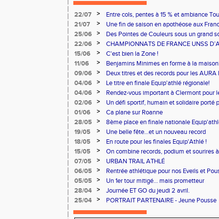
>
22/07
Entre cols, pentes à 15 % et ambiance Tou
ont relevé le défi !
>
21/07
Une fin de saison en apothéose aux Fran
>
25/06
Des Pointes de Couleurs sous un grand sol
>
22/06
CHAMPIONNATS DE FRANCE UNSS D’A
>
15/06
C'est bien la Zone !
>
11/06
Benjamins Minimes en forme à la maison
>
09/06
Deux titres et des records pour les AURA
>
04/06
Le titre en finale Equip'athlé régionale!
>
04/06
Rendez-vous important à Clermont pour 
>
02/06
Un défi sportif, humain et solidaire porté 
du Cœur.
>
01/06
Ca plane sur Roanne
>
28/05
8ème place en finale nationale Equip'athl
>
19/05
Une belle fête...et un nouveau record
>
18/05
En route pour les finales Equip'Athlé !
>
15/05
On combine records, podium et sourires à 
>
07/05
URBAN TRAIL ATHLÉ
>
06/05
Rentrée athlétique pour nos Eveils et Pou
>
05/05
Un 1er tour mitigé... mais prometteur
>
28/04
Journée ET GO du jeudi 2 avril.
>
25/04
PORTRAIT PARTENAIRE - Jeune Pousse