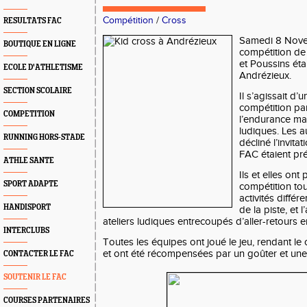
Compétition
/
Cross
RESULTATS FAC
Samedi 8 Nove
BOUTIQUE EN LIGNE
compétition de 
et Poussins éta
ECOLE D'ATHLETISME
Andrézieux.
SECTION SCOLAIRE
Il s’agissait d’
compétition par
COMPETITION
l’endurance mai
ludiques. Les a
RUNNING HORS-STADE
décliné l’invita
FAC étaient pré
ATHLE SANTE
Ils et elles on
SPORT ADAPTE
compétition tou
activités différ
HANDISPORT
de la piste, et 
ateliers ludiques entrecoupés d’aller-retours e
INTERCLUBS
Toutes les équipes ont joué le jeu, rendant l
et ont été récompensées par un goûter et une 
CONTACTER LE FAC
SOUTENIR LE FAC
COURSES PARTENAIRES