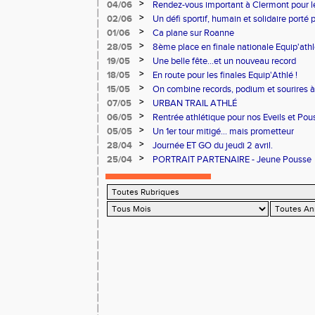
>
04/06
Rendez-vous important à Clermont pour 
>
02/06
Un défi sportif, humain et solidaire porté 
du Cœur.
>
01/06
Ca plane sur Roanne
>
28/05
8ème place en finale nationale Equip'athl
>
19/05
Une belle fête...et un nouveau record
>
18/05
En route pour les finales Equip'Athlé !
>
15/05
On combine records, podium et sourires à 
>
07/05
URBAN TRAIL ATHLÉ
>
06/05
Rentrée athlétique pour nos Eveils et Pou
>
05/05
Un 1er tour mitigé... mais prometteur
>
28/04
Journée ET GO du jeudi 2 avril.
>
25/04
PORTRAIT PARTENAIRE - Jeune Pousse