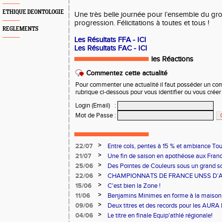
ETHIQUE DEONTOLOGIE
Une très belle journée pour l’ensemble du gr
progression. Félicitations à toutes et tous !
REGLEMENTS
Les Résultats FFA - ICI
Les Résultats FAC - ICI
les Réactions
Commentez cette actualité
Pour commenter une actualité il faut posséder un compt
rubrique ci-dessous pour vous identifier ou vous crée
Login (Email)
:
Mot de Passe
:
>
22/07
Entre cols, pentes à 15 % et ambiance Tou
ont relevé le défi !
>
21/07
Une fin de saison en apothéose aux Fran
>
25/06
Des Pointes de Couleurs sous un grand sol
>
22/06
CHAMPIONNATS DE FRANCE UNSS D’A
>
15/06
C'est bien la Zone !
>
11/06
Benjamins Minimes en forme à la maison
>
09/06
Deux titres et des records pour les AURA
>
04/06
Le titre en finale Equip'athlé régionale!