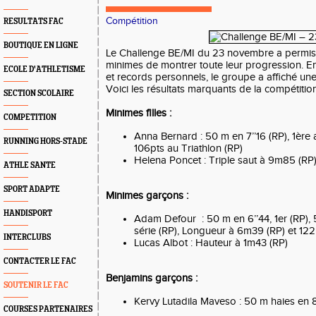
Compétition
RESULTATS FAC
BOUTIQUE EN LIGNE
Le Challenge BE/MI du 23 novembre a permis
minimes de montrer toute leur progression. E
ECOLE D'ATHLETISME
et records personnels, le groupe a affiché u
Voici les résultats marquants de la compétition
SECTION SCOLAIRE
Minimes filles :
COMPETITION
Anna Bernard : 50 m en 7’’16 (RP), 1ère
RUNNING HORS-STADE
106pts au Triathlon (RP)
Helena Poncet : Triple saut à 9m85 (RP
ATHLE SANTE
SPORT ADAPTE
Minimes garçons :
HANDISPORT
Adam Defour
: 50 m en 6’’44, 1er (RP),
série (RP), Longueur à 6m39 (RP) et 122p
INTERCLUBS
Lucas Albot : Hauteur à 1m43 (RP)
CONTACTER LE FAC
Benjamins garçons :
SOUTENIR LE FAC
Kervy Lutadila Maveso : 50 m haies en 8’
COURSES PARTENAIRES