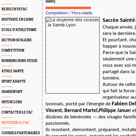
santé)
RESULTATS FAC
Compétition
/
Hors-stade
BOUTIQUE EN LIGNE
Sacrée Saint
Chaque année, 
ECOLE D'ATHLETISME
sera la dernière
Et pourtant, ch
SECTION SCOLAIRE
happer à nouve
COMPETITION
Parce que la Sai
seulement une c
RUNNING HORS-STADE
vous avec soi-
ATHLE SANTE
partagé dans la 
lumière.
SPORT ADAPTE
Autour de cette 
qui fait la forc
HANDISPORT
organisateur au
INTERCLUBS
Fabien
lyonnais, porté par l’énergie de
Del
Vincent, Bernard Martel,Philippe Janue
l e
CONTACTER LE FAC
dizaines de bénévoles — des visages famili
SOUTENIR LE FAC
passionnés.
Ils montent, démontent, préparent, install
COURSES PARTENAIRES