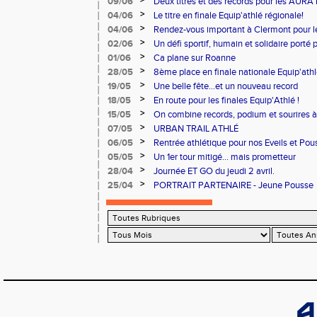
>
09/06
Deux titres et des records pour les AURA
>
04/06
Le titre en finale Equip'athlé régionale!
>
04/06
Rendez-vous important à Clermont pour 
>
02/06
Un défi sportif, humain et solidaire porté 
du Cœur.
>
01/06
Ca plane sur Roanne
>
28/05
8ème place en finale nationale Equip'athl
>
19/05
Une belle fête...et un nouveau record
>
18/05
En route pour les finales Equip'Athlé !
>
15/05
On combine records, podium et sourires à 
>
07/05
URBAN TRAIL ATHLÉ
>
06/05
Rentrée athlétique pour nos Eveils et Pou
>
05/05
Un 1er tour mitigé... mais prometteur
>
28/04
Journée ET GO du jeudi 2 avril.
>
25/04
PORTRAIT PARTENAIRE - Jeune Pousse