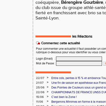
coéquipière,
Bérengère Gourbière
,
du club issue du groupe athlé-santé
fierté en franchissant avec brio sa 
Sainté-Lyon.
les Réactions
Commentez cette actualité
Pour commenter une actualité il faut posséder un compt
rubrique ci-dessous pour vous identifier ou vous crée
Login (Email)
:
Mot de Passe
:
>
22/07
Entre cols, pentes à 15 % et ambiance Tou
ont relevé le défi !
>
21/07
Une fin de saison en apothéose aux Fran
>
25/06
Des Pointes de Couleurs sous un grand sol
>
22/06
CHAMPIONNATS DE FRANCE UNSS D’A
>
15/06
C'est bien la Zone !
>
11/06
Benjamins Minimes en forme à la maison