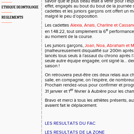
savoir que le plus beau était à venir pour l’espr
effet, engagés au bout du bout de la journée sur
ETHIQUE DEONTOLOGIE
cadettes et les juniors garçons ont offert un 
malgré le peu d’opposition.
REGLEMENTS
Les cadettes
Alexia, Anaïs, Charline et Cassa
e
en 1.48.22, tout simplement la 6
performance f
au moment de la course.
Les juniors garçons,
Joan, Noa, Abraham et 
(malheureusement disqualifié sur 200m après
lancés tous seuls à l’assaut du chrono après 
seule autre équipe engagée, ont signé la… de
saison !
On retrouvera peut-être ces deux relais aux 
salle, en compagnie, on l’espère, de nombreux 
Prochain rendez-vous pour confirmer et prog
er
31 janvier et 1
février à Aubière pour les cha
Bravo et merci à tous les athlètes présents, a
avaient fait le déplacement.
LES RESULTATS DU FAC
LES RESULTATS DE LA ZONE