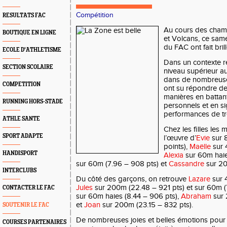
Compétition
RESULTATS FAC
Au cours des champ
BOUTIQUE EN LIGNE
et Volcans, ce same
du FAC ont fait bril
ECOLE D'ATHLETISME
Dans un contexte r
SECTION SCOLAIRE
niveau supérieur a
dans de nombreuses
COMPETITION
ont su répondre de
manières en batta
RUNNING HORS-STADE
personnels et en s
performances de tr
ATHLE SANTE
Chez les filles les 
SPORT ADAPTE
l’œuvre d’
Evie
sur 
points),
Maëlle
sur 
HANDISPORT
Alexia
sur 60m haies
sur 60m (7.96 – 908 pts) et
Cassandre
sur 20
INTERCLUBS
Du côté des garçons, on retrouve
Lazare
sur 
Jules
sur 200m (22.48 – 921 pts) et sur 60m (
CONTACTER LE FAC
sur 60m haies (8.44 – 906 pts),
Abraham
sur 
et
Joan
sur 200m (23.15 – 832 pts).
SOUTENIR LE FAC
De nombreuses joies et belles émotions pour 
COURSES PARTENAIRES