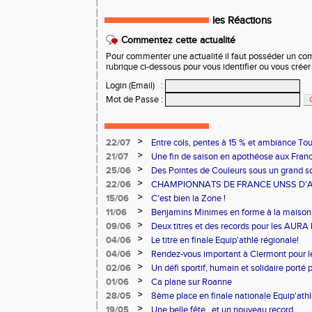
les Réactions
Commentez cette actualité
Pour commenter une actualité il faut posséder un compt
rubrique ci-dessous pour vous identifier ou vous crée
Login (Email)
:
Mot de Passe
:
>
22/07
Entre cols, pentes à 15 % et ambiance Tou
ont relevé le défi !
>
21/07
Une fin de saison en apothéose aux Fran
>
25/06
Des Pointes de Couleurs sous un grand sol
>
22/06
CHAMPIONNATS DE FRANCE UNSS D’A
>
15/06
C'est bien la Zone !
>
11/06
Benjamins Minimes en forme à la maison
>
09/06
Deux titres et des records pour les AURA
>
04/06
Le titre en finale Equip'athlé régionale!
>
04/06
Rendez-vous important à Clermont pour 
>
02/06
Un défi sportif, humain et solidaire porté 
du Cœur.
>
01/06
Ca plane sur Roanne
>
28/05
8ème place en finale nationale Equip'athl
>
19/05
Une belle fête...et un nouveau record