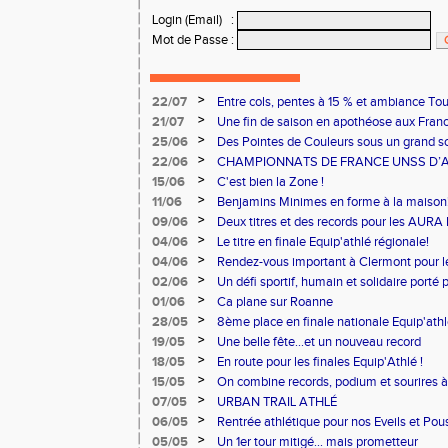
Login (Email)
:
Mot de Passe
:
>
22/07
Entre cols, pentes à 15 % et ambiance Tou
ont relevé le défi !
>
21/07
Une fin de saison en apothéose aux Fran
>
25/06
Des Pointes de Couleurs sous un grand sol
>
22/06
CHAMPIONNATS DE FRANCE UNSS D’A
>
15/06
C'est bien la Zone !
>
11/06
Benjamins Minimes en forme à la maison
>
09/06
Deux titres et des records pour les AURA
>
04/06
Le titre en finale Equip'athlé régionale!
>
04/06
Rendez-vous important à Clermont pour 
>
02/06
Un défi sportif, humain et solidaire porté 
du Cœur.
>
01/06
Ca plane sur Roanne
>
28/05
8ème place en finale nationale Equip'athl
>
19/05
Une belle fête...et un nouveau record
>
18/05
En route pour les finales Equip'Athlé !
>
15/05
On combine records, podium et sourires à 
>
07/05
URBAN TRAIL ATHLÉ
>
06/05
Rentrée athlétique pour nos Eveils et Pou
>
05/05
Un 1er tour mitigé... mais prometteur