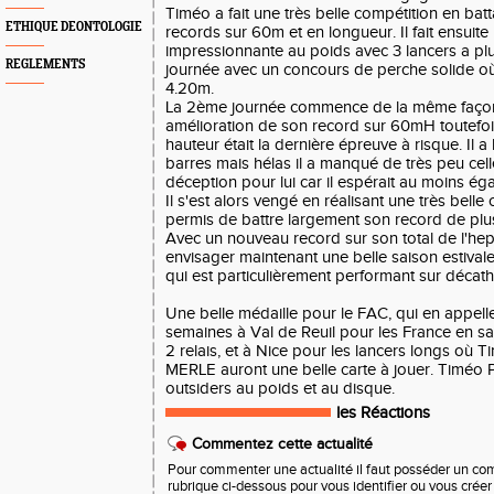
Timéo a fait une très belle compétition en bat
ETHIQUE DEONTOLOGIE
records sur 60m et en longueur. Il fait ensuite
impressionnante au poids avec 3 lancers a plu
REGLEMENTS
journée avec un concours de perche solide où
4.20m.
La 2ème journée commence de la même façon
amélioration de son record sur 60mH toutefois 
hauteur était la dernière épreuve à risque. Il 
barres mais hélas il a manqué de très peu cel
déception pour lui car il espérait au moins ég
Il s'est alors vengé en réalisant une très bell
permis de battre largement son record de pl
Avec un nouveau record sur son total de l'hept
envisager maintenant une belle saison estiva
qui est particulièrement performant sur décath
Une belle médaille pour le FAC, qui en appell
semaines à Val de Reuil pour les France en sal
2 relais, et à Nice pour les lancers longs où 
MERLE auront une belle carte à jouer. Timéo P
outsiders au poids et au disque.
les Réactions
Commentez cette actualité
Pour commenter une actualité il faut posséder un compt
rubrique ci-dessous pour vous identifier ou vous crée