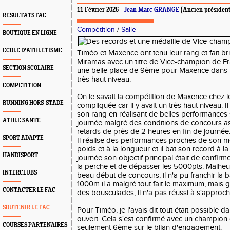
11 Février 2026 -
Jean Marc GRANGE
(Ancien président
RESULTATS FAC
Compétition
/
Salle
BOUTIQUE EN LIGNE
ECOLE D'ATHLETISME
Timéo et Maxence ont tenu leur rang et fait bri
Miramas avec un titre de Vice-champion de F
SECTION SCOLAIRE
une belle place de 9ème pour Maxence dans
très haut niveau.
COMPETITION
On le savait la compétition de Maxence chez le
RUNNING HORS-STADE
compliquée car il y avait un très haut niveau. Il
son rang en réalisant de belles performances 
ATHLE SANTE
journée malgré des conditions de concours a
retards de près de 2 heures en fin de journée
SPORT ADAPTE
Il réalise des performances proches de son me
poids et à la longueur et il bat son record à l
HANDISPORT
journée son objectif principal était de confir
la perche et de dépasser les 5000pts. Malhe
INTERCLUBS
beau début de concours, il n'a pu franchir la 
1000m il a malgré tout fait le maximum, mais 
CONTACTER LE FAC
des bousculades, il n'a pas réussi à s'approc
SOUTENIR LE FAC
Pour Timéo, je l'avais dit tout était possible 
ouvert. Cela s'est confirmé avec un champion 
COURSES PARTENAIRES
seulement 6ème sur le bilan d'engagement.