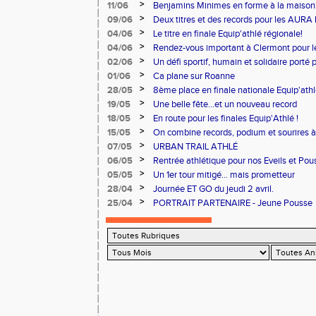
>
11/06
Benjamins Minimes en forme à la maison
>
09/06
Deux titres et des records pour les AURA
>
04/06
Le titre en finale Equip'athlé régionale!
>
04/06
Rendez-vous important à Clermont pour 
>
02/06
Un défi sportif, humain et solidaire porté 
du Cœur.
>
01/06
Ca plane sur Roanne
>
28/05
8ème place en finale nationale Equip'athl
>
19/05
Une belle fête...et un nouveau record
>
18/05
En route pour les finales Equip'Athlé !
>
15/05
On combine records, podium et sourires à 
>
07/05
URBAN TRAIL ATHLÉ
>
06/05
Rentrée athlétique pour nos Eveils et Pou
>
05/05
Un 1er tour mitigé... mais prometteur
>
28/04
Journée ET GO du jeudi 2 avril.
>
25/04
PORTRAIT PARTENAIRE - Jeune Pousse