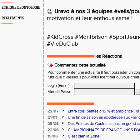
ETHIQUE DEONTOLOGIE
👏
Bravo à nos 3 équipes éveils/po
motivation et leur enthousiasme !
REGLEMENTS
#KidCross #Montbrison #SportJeun
#VieDuClub
les Réactions
Commentez cette actualité
Pour commenter une actualité il faut posséder un compt
rubrique ci-dessous pour vous identifier ou vous crée
Login (Email)
:
Mot de Passe
:
>
22/07
Entre cols, pentes à 15 % et ambiance Tou
ont relevé le défi !
>
21/07
Une fin de saison en apothéose aux Fran
>
25/06
Des Pointes de Couleurs sous un grand sol
>
22/06
CHAMPIONNATS DE FRANCE UNSS D’A
>
15/06
C'est bien la Zone !