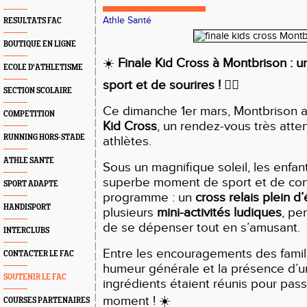
Athle Santé
RESULTATS FAC
BOUTIQUE EN LIGNE
☀️
Finale Kid Cross à Montbrison : u
ECOLE D'ATHLETISME
sport et de sourires !
🏃‍♂️
SECTION SCOLAIRE
Ce dimanche 1er mars, Montbrison a a
COMPETITION
Kid Cross
, un rendez-vous très atte
RUNNING HORS-STADE
athlètes.
ATHLE SANTE
Sous un magnifique soleil, les enfan
superbe moment de sport et de conv
SPORT ADAPTE
programme : un
cross relais plein d
HANDISPORT
plusieurs
mini-activités ludiques
, pe
de se dépenser tout en s’amusant.
INTERCLUBS
Entre les encouragements des famil
CONTACTER LE FAC
humeur générale et la présence d’un
SOUTENIR LE FAC
ingrédients étaient réunis pour pas
moment !
☀️
COURSES PARTENAIRES