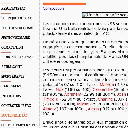
Compétition
RESULTATS FAC
BOUTIQUE EN LIGNE
Les championnats académiques UNSS se sont
ECOLE D'ATHLETISME
Roanne. Une belle rentrée estivale pour la s
principalement des athlètes du FAC.
SECTION SCOLAIRE
Un début de saison qui augure d’un bel été po
engagés sur ces championnats. En effet, dans l
COMPETITION
ou plusieurs équipes du Lycée François-Mauri
qualifier pour les championnats de France UNS
RUNNING HORS-STADE
ont été encourageants.
ATHLE SANTE
Les meilleures performances individuelles ont 
(54.50m au marteau – il confirme sa bonne fo
SPORT ADAPTE
en hauteur – en suivant à la lettre les conseils
poids et 15.07 sur 110m haies),
Maeron
(11.79 
HANDISPORT
haies),
Noa
(11.66 sur 100),
Cassandre
(36.55 s
sur 800m),
Abraham
(22.98 sur 200m),
Joan
(
INTERCLUBS
Timéo K.
(52.30m au javelot),
Charline
(38.17 
(29.07 sur 200m),
Maëlle
(29.26 sur 200m),
L
CONTACTER LE FAC
Aimery
(11.97 sur 100m),
Alexia
(13.12 sur 100m
100m).
SOUTENIR LE FAC
Bravo à tous les autres pour leur implication 
COURSES PARTENAIRES
cours de laquelle ils disputaient parfois des é