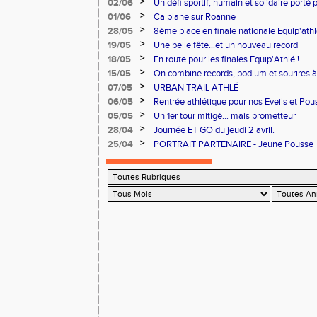
>
02/06
Un défi sportif, humain et solidaire porté 
du Cœur.
>
01/06
Ca plane sur Roanne
>
28/05
8ème place en finale nationale Equip'athl
>
19/05
Une belle fête...et un nouveau record
>
18/05
En route pour les finales Equip'Athlé !
>
15/05
On combine records, podium et sourires à 
>
07/05
URBAN TRAIL ATHLÉ
>
06/05
Rentrée athlétique pour nos Eveils et Pou
>
05/05
Un 1er tour mitigé... mais prometteur
>
28/04
Journée ET GO du jeudi 2 avril.
>
25/04
PORTRAIT PARTENAIRE - Jeune Pousse