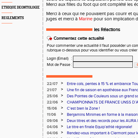
Merci aux filles du foot qui ont complété les é
ETHIQUE DEONTOLOGIE
Merci à ceux qui ne pouvaient pas courir et qu
REGLEMENTS
juges et merci à
Marine
pour son implication d
les Réactions
Commentez cette actualité
Pour commenter une actualité il faut posséder un compt
rubrique ci-dessous pour vous identifier ou vous crée
Login (Email)
:
Mot de Passe
:
>
22/07
Entre cols, pentes à 15 % et ambiance Tou
ont relevé le défi !
>
21/07
Une fin de saison en apothéose aux Fran
>
25/06
Des Pointes de Couleurs sous un grand sol
>
22/06
CHAMPIONNATS DE FRANCE UNSS D’A
>
15/06
C'est bien la Zone !
>
11/06
Benjamins Minimes en forme à la maison
>
09/06
Deux titres et des records pour les AURA
>
04/06
Le titre en finale Equip'athlé régionale!
>
04/06
Rendez-vous important à Clermont pour 