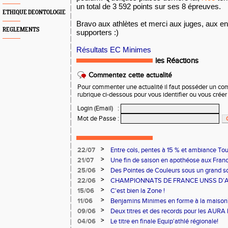
un total de 3 592 points sur ses 8 épreuves.
ETHIQUE DEONTOLOGIE
Bravo aux athlètes et merci aux juges, aux en
REGLEMENTS
supporters :)
Résultats EC Minimes
les Réactions
Commentez cette actualité
Pour commenter une actualité il faut posséder un compt
rubrique ci-dessous pour vous identifier ou vous crée
Login (Email)
:
Mot de Passe
:
>
22/07
Entre cols, pentes à 15 % et ambiance Tou
ont relevé le défi !
>
21/07
Une fin de saison en apothéose aux Fran
>
25/06
Des Pointes de Couleurs sous un grand sol
>
22/06
CHAMPIONNATS DE FRANCE UNSS D’A
>
15/06
C'est bien la Zone !
>
11/06
Benjamins Minimes en forme à la maison
>
09/06
Deux titres et des records pour les AURA
>
04/06
Le titre en finale Equip'athlé régionale!