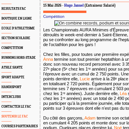
15 Mai 2026 -
Hugo Januel
(Entraineur Salarié)
RESULTATS FAC
Compétition
BOUTIQUE EN LIGNE
ECOLE D'ATHLETISME
Les Championnats AURA Minimes d’Épreuve
déroulés le week-end dernier à Saint-Étienne,
SECTION SCOLAIRE
pu se confronter au long programme de l'heptat
de l'octathlon pour les gars !
COMPETITION
Chez les filles, pour toutes une première expé
RUNNING HORS-STADE
Anna
termine son tout premier heptathlon à une
donc son nouveau record personnel avec 3 3
ATHLE SANTE
27ᵉ place (5ᵉ chez les 1ʳᵉ années) pour sa p
l'épreuve avec un cumul de 2 750 points. Une 
SPORT ADAPTE
points derrière elle,
Lucie
arrive à la 28ᵉ plac
en totalisant 2 720 points. Également pour son
HANDISPORT
termine ses 7 épreuves en cumulant 2 503 poin
chez les 1ʳᵉ années). Juste derrière elle,
Léa
s
INTERCLUBS
chez les 1ʳᵉ années) avec un total de 2 490 p
pu participer qu'à la première journée, elle to
CONTACTER LE FAC
points sur 3 épreuves dont elle n'est pas du to
SOUTENIR LE FAC
Du côté des garçons,
Adam
termine son octat
en cumulant 4 205 points et monte donc sur 
COURSES PARTENAIRES
podium. Quelques places derrière lui,
Noé
ter