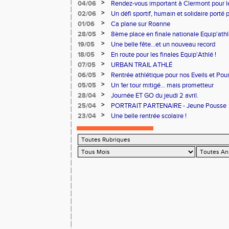
>
04/06
Rendez-vous important à Clermont pour 
>
02/06
Un défi sportif, humain et solidaire porté 
du Cœur.
>
01/06
Ca plane sur Roanne
>
28/05
8ème place en finale nationale Equip'athl
>
19/05
Une belle fête...et un nouveau record
>
18/05
En route pour les finales Equip'Athlé !
>
07/05
URBAN TRAIL ATHLÉ
>
06/05
Rentrée athlétique pour nos Eveils et Pou
>
05/05
Un 1er tour mitigé... mais prometteur
>
28/04
Journée ET GO du jeudi 2 avril.
>
25/04
PORTRAIT PARTENAIRE - Jeune Pousse
>
23/04
Une belle rentrée scolaire !