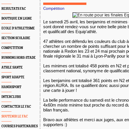
Compétition
RESULTATS FAC
BOUTIQUE EN LIGNE
Le samedi 25 avril, les benjamins et minime
sont donné rendez-vous sur notre belle piste bl
ECOLE D'ATHLETISME
et qualificatif des Equip'athlé.
SECTION SCOLAIRE
47 athlètes ont défendu les couleurs du club à
chercher un nombre de points suffisant pour les
COMPETITION
nationale à Redon les 23 et 24 mai prochain p
finale régionale le 31 mai à Lyon-Parilly pour 
RUNNING HORS-STADE
Les minimes ont totalisé 458 points en N2 et 
ATHLE SANTE
classement national, synonyme de qualification
SPORT ADAPTE
Les benjamins ont totalisé 361 points en N2 
région AURA. Ils se qualifient donc aussi pour 
HANDISPORT
une carte à jouer !
INTERCLUBS
La belle performance du samedi est le chrono 
4x60m mixte minime tout proche du record du
CONTACTER LE FAC
bilan français.
SOUTENIR LE FAC
Bravo aux athlètes et merci aux juges, aux en
supporters :)
COURSES PARTENAIRES