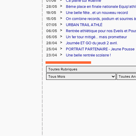
>
01/06
Ca plane sur Roanne
>
28/05
8ème place en finale nationale Equip'athl
>
19/05
Une belle fête...et un nouveau record
>
15/05
On combine records, podium et sourires à 
>
07/05
URBAN TRAIL ATHLÉ
>
06/05
Rentrée athlétique pour nos Eveils et Pou
>
05/05
Un 1er tour mitigé... mais prometteur
>
28/04
Journée ET GO du jeudi 2 avril.
>
25/04
PORTRAIT PARTENAIRE - Jeune Pousse
>
23/04
Une belle rentrée scolaire !