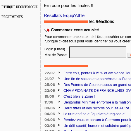
En route pour les finales !!
ETHIQUE DEONTOLOGIE
Résultats Equip'Athlé
REGLEMENTS
les Réactions
Commentez cette actualité
Pour commenter une actualité il faut posséder un compt
rubrique ci-dessous pour vous identifier ou vous crée
Login (Email)
:
Mot de Passe
:
>
22/07
Entre cols, pentes à 15 % et ambiance Tou
ont relevé le défi !
>
21/07
Une fin de saison en apothéose aux Fran
>
25/06
Des Pointes de Couleurs sous un grand sol
>
22/06
CHAMPIONNATS DE FRANCE UNSS D’A
>
15/06
C'est bien la Zone !
>
11/06
Benjamins Minimes en forme à la maison
>
09/06
Deux titres et des records pour les AURA
>
04/06
Le titre en finale Equip'athlé régionale!
>
04/06
Rendez-vous important à Clermont pour 
>
02/06
Un défi sportif, humain et solidaire porté 
du Cœur.