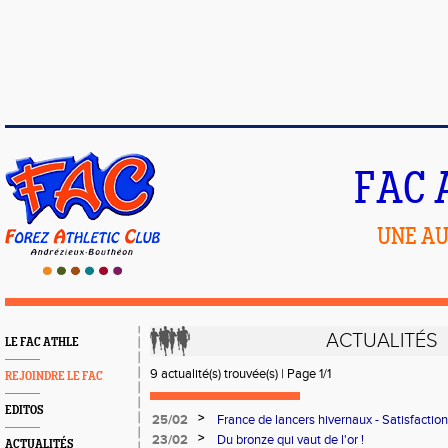
FAC 
UNE AU
ACTUALITÉS
LE FAC ATHLE
9 actualité(s) trouvée(s) | Page 1/1
REJOINDRE LE FAC
EDITOS
>
25/02
France de lancers hivernaux - Satisfactio
>
23/02
Du bronze qui vaut de l'or !
ACTUALITÉS