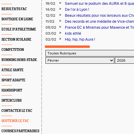
>
19/02
Samuel sur le podium des AURA et 8 qual
>
RESULTATS FAC
14/02
De l'or à Lyon !
>
12/02
Beaux résultats pour nos lanceurs aux 
BOUTIQUE EN LIGNE
Parilly
>
11/02
Des records et une médaille de Vice-cha
Miramas
>
05/02
France EC à Miramas pour Maxence et T
ECOLE D'ATHLETISME
>
03/02
kids athlé
>
02/02
Hip, hip, hip Aura !
SECTION SCOLAIRE
COMPETITION
RUNNING HORS-STADE
ATHLE SANTE
SPORT ADAPTE
HANDISPORT
INTERCLUBS
CONTACTER LE FAC
SOUTENIR LE FAC
COURSES PARTENAIRES