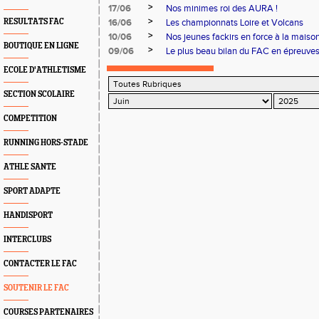
>
17/06
Nos minimes roi des AURA !
>
RESULTATS FAC
16/06
Les championnats Loire et Volcans
>
10/06
Nos jeunes fackirs en force à la maison
BOUTIQUE EN LIGNE
>
09/06
Le plus beau bilan du FAC en épreuve
ECOLE D'ATHLETISME
SECTION SCOLAIRE
COMPETITION
RUNNING HORS-STADE
ATHLE SANTE
SPORT ADAPTE
HANDISPORT
INTERCLUBS
CONTACTER LE FAC
SOUTENIR LE FAC
COURSES PARTENAIRES