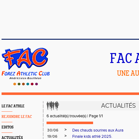
FAC 
UNE AU
ACTUALITÉS
LE FAC ATHLE
6 actualité(s) trouvée(s) | Page 1/1
REJOINDRE LE FAC
EDITOS
>
30/06
Des chauds sourires aux Aura
>
19/06
Finale kids athlé 2025.
ACTUALITÉS