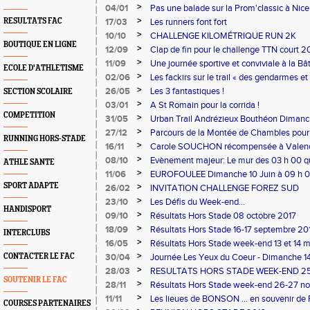
>
04/01
Pas une balade sur la Prom'classic à Nic
performance.
>
RESULTATS FAC
17/03
Les runners font fort
>
10/10
CHALLENGE KILOMÉTRIQUE RUN 2K
BOUTIQUE EN LIGNE
>
12/09
Clap de fin pour le challenge TTN court 
>
11/09
Une journée sportive et conviviale à la Bât
ECOLE D'ATHLETISME
>
02/06
Les fackirs sur le trail « des gendarmes et
>
26/05
Les 3 fantastiques !
SECTION SCOLAIRE
>
03/01
A St Romain pour la corrida !
COMPETITION
>
31/05
Urban Trail Andrézieux Bouthéon Dimanc
>
27/12
Parcours de la Montée de Chambles pour 
RUNNING HORS-STADE
>
16/11
Carole SOUCHON récompensée à Valen
>
08/10
Evènement majeur: Le mur des 03 h 00 qu
ATHLE SANTE
>
11/06
EUROFOULEE Dimanche 10 Juin à 09 h 
SPORT ADAPTE
>
26/02
INVITATION CHALLENGE FOREZ SUD
>
23/10
Les Défis du Week-end...
HANDISPORT
>
09/10
Résultats Hors Stade 08 octobre 2017
>
18/09
Résultats Hors Stade 16-17 septembre 20
INTERCLUBS
>
16/05
Résultats Hors Stade week-end 13 et 14 
>
CONTACTER LE FAC
30/04
Journée Les Yeux du Coeur - Dimanche 
>
28/03
RESULTATS HORS STADE WEEK-END 25-
SOUTENIR LE FAC
>
28/11
Résultats Hors Stade week-end 26-27 n
>
11/11
Les lieues de BONSON ... en souvenir de F
COURSES PARTENAIRES