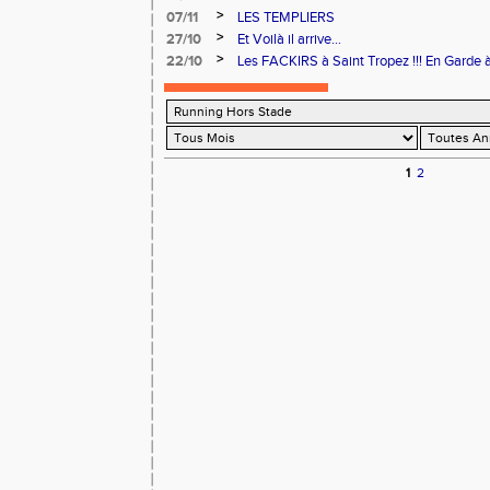
CHEZ LE COUREUR A PIED"
>
07/11
LES TEMPLIERS
>
27/10
Et Voilà il arrive...
>
22/10
Les FACKIRS à Saint Tropez !!! En Garde à
1
2