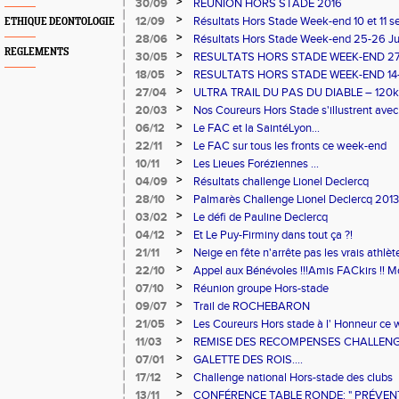
...
>
30/09
REUNION HORS STADE 2016
>
12/09
Résultats Hors Stade Week-end 10 et 11 
ETHIQUE DEONTOLOGIE
>
28/06
Résultats Hors Stade Week-end 25-26 Ju
REGLEMENTS
>
30/05
RESULTATS HORS STADE WEEK-END 27
>
18/05
RESULTATS HORS STADE WEEK-END 14-
>
27/04
ULTRA TRAIL DU PAS DU DIABLE – 120k
Jean du Bruel les 23 / 24 avril 2016
>
20/03
Nos Coureurs Hors Stade s'illustrent avec
>
06/12
Le FAC et la SaintéLyon...
>
22/11
Le FAC sur tous les fronts ce week-end
>
10/11
Les Lieues Foréziennes ...
>
04/09
Résultats challenge Lionel Declercq
>
28/10
Palmarès Challenge Lionel Declercq 2013
>
03/02
Le défi de Pauline Declercq
>
04/12
Et Le Puy-Firminy dans tout ça ?!
>
21/11
Neige en fête n'arrête pas les vrais athlète
>
22/10
Appel aux Bénévoles !!!Amis FACkirs !! Mob
>
07/10
Réunion groupe Hors-stade
>
09/07
Trail de ROCHEBARON
>
21/05
Les Coureurs Hors stade à l' Honneur ce 
>
11/03
REMISE DES RECOMPENSES CHALLENG
>
07/01
GALETTE DES ROIS....
>
17/12
Challenge national Hors-stade des clubs
>
13/11
CONFÉRENCE TABLE RONDE: " PRÉVEN