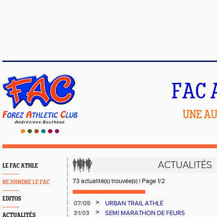
FAC 
UNE AU
ACTUALITÉS
LE FAC ATHLE
73 actualité(s) trouvée(s) | Page 1/2
REJOINDRE LE FAC
EDITOS
>
07/05
URBAN TRAIL ATHLÉ
>
31/03
SEMI MARATHON DE FEURS
ACTUALITÉS