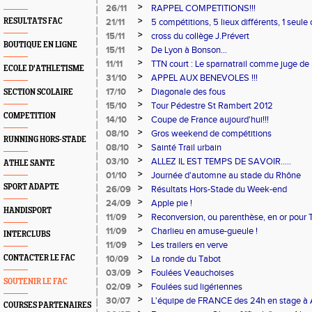
>
26/11
RAPPEL COMPETITIONS!!!
>
RESULTATS FAC
21/11
5 compétitions, 5 lieux différents, 1 seule
>
15/11
cross du collège J.Prévert
BOUTIQUE EN LIGNE
>
15/11
De Lyon à Bonson...
>
11/11
TTN court : Le sparnatrail comme juge de 
ECOLE D'ATHLETISME
>
31/10
APPEL AUX BENEVOLES !!!
>
17/10
Diagonale des fous
SECTION SCOLAIRE
>
15/10
Tour Pédestre St Rambert 2012
COMPETITION
>
14/10
Coupe de France aujourd'hui!!!
>
08/10
Gros weekend de compétitions
RUNNING HORS-STADE
>
08/10
Sainté Trail urbain
>
03/10
ALLEZ IL EST TEMPS DE SAVOIR.....
ATHLE SANTE
>
01/10
Journée d'automne au stade du Rhône
SPORT ADAPTE
>
26/09
Résultats Hors-Stade du Week-end
>
24/09
Apple pie !
HANDISPORT
>
11/09
Reconversion, ou parenthèse, en or pour 
>
11/09
Charlieu en amuse-gueule !
INTERCLUBS
>
11/09
Les trailers en verve
>
CONTACTER LE FAC
10/09
La ronde du Tabot
>
03/09
Foulées Veauchoises
SOUTENIR LE FAC
>
02/09
Foulées sud ligériennes
>
30/07
L'équipe de FRANCE des 24h en stage à 
COURSES PARTENAIRES