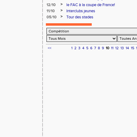
>
12/10
le FAC à la coupe de France!
>
11/10
Interclubs jeunes
>
05/10
Tour des stades
<<
1
2
3
4
5
6
7
8
9
10
11
12
13
14
15