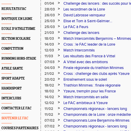
>
01/04
Challenge des lancers : des succès pour 
>
RESULTATS FAC
28/03
Les recordmen de la Loire
>
26/03
David Labrosse vainqueur
BOUTIQUE EN LIGNE
>
25/03
Elise et Tom à Saint-Galmier...
>
25/03
Le FAC à Feurs
ECOLE D'ATHLETISME
>
21/03
Challenge des lancers
>
18/03
Match Intercomités Benjamins – Minimes
SECTION SCOLAIRE
>
14/03
Cross : le FAC leader de la Loire
COMPETITION
>
12/03
Match Intercomités
>
11/03
Les résultats des France à Vittel
RUNNING HORS-STADE
>
07/03
A Vittel avec des ambitions
>
04/03
Finale régionale du triathlon Minimes
ATHLE SANTE
>
21/02
Cross : challenge des clubs après Yzeure
SPORT ADAPTE
>
20/02
Entraînement sous le soleil
>
19/02
Triathlon Minimes : finale régionale
HANDISPORT
>
18/02
Yzeure, tremplin pour les France
>
14/02
Match Intercomités en salle
INTERCLUBS
>
12/02
Le FAC ambitieux à Yzeure
>
CONTACTER LE FAC
11/02
Championnats régionaux - lancers long
>
11/02
Championnats de la Loire : onze médaille
SOUTENIR LE FAC
minimes
>
07/02
Championnats Loire Benjamins-Minimes
>
07/02
Championnats régionaux - lancers long
COURSES PARTENAIRES