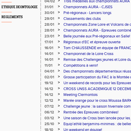
>
04/02
Trois médailles aux championnats AURA
>
31/01
Championnats AURA - CJSES
ETHIQUE DEONTOLOGIE
>
30/01
Pré-régionaux - Lancers longs
REGLEMENTS
>
29/01
Classements des clubs
>
28/01
Championnats Zone Loire et Volcans de 
>
28/01
Championnats AURA - Epreuves combin
>
23/01
Belle journée aux Pré-régionaux en Salle!
>
17/01
Régionaux d'EC et épreuve ouverte
>
16/01
Tom CHAUSSENDE en équipe de FRAN
>
14/01
Championnat de la Loire Cross
>
14/01
Remise des Challenges jeunes et Loire du
les locaux du FAC
>
11/01
Compétitions à venir!
>
04/01
Des championnats départementaux réuss
>
02/01
Grosse participation du FAC à la Montée
>
19/12
Un weekend de records pour les Epreuve
>
14/12
CROSS UNSS ACADEMIQUE 12 DECEMB
>
14/12
Meeting Clermontois
>
12/12
Marée orange pour le cross Moussa BAR
>
07/12
Challenge jeune : la saison hivernale c
>
06/12
Rentrée des Epreuves combinées!
>
03/12
Une saison de Cross bien lancée pour les
>
25/10
Equip’athlé benjamins-minimes : de belles
>
18/10
Un weekend en équipe!