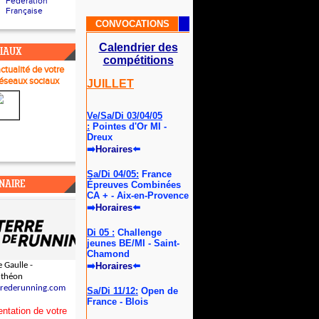
Fédération
Française
CONVOCATIONS
Calendrier des
CIAUX
compétitions
actualité de votre
réseau
x sociaux
JUILLET
Ve/Sa/Di 03/04/05
:
Pointes d'Or MI -
Dreux
➡
Horaires
⬅️
Sa/Di 04/05:
France
NAIRE
Épreuves Combinées
CA + - Aix-en-Provence
➡
Horaires
⬅️
Di 05 :
Challenge
jeunes BE/MI - Saint-
Chamond
 Gaulle -
➡
Horaires
⬅️
uthéon
rrederunning.com
Sa/Di 11/12:
Open de
France - Blois
ntation de votre