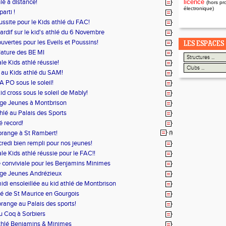
lé à distance!
licence
(hors pr
électronique)
parti !
ussite pour le Kids athlé du FAC!
ardif sur le kid's athlé du 6 Novembre
uvertes pour les Eveils et Poussins!
LES ESPACES
Nature des BE MI
le Kids athlé réussie!
e au Kids athlé du SAM!
A PO sous le soleil!
id cross sous le soleil de Mably!
ge Jeunes à Montbrison
hlé au Palais des Sports
é record!
range à St Rambert!
(1)
redi bien rempli pour nos jeunes!
le Kids athlé réussie pour le FAC!!
 conviviale pour les Benjamins Minimes
ge Jeunes Andrézieux
idi ensoleillée au kid athlé de Montbrison
lé de St Maurice en Gourgois
range au Palais des sports!
u Coq à Sorbiers
thlé Benjamins & Minimes