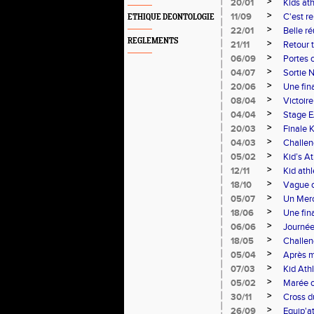
>
20/01
Kids ath
>
11/09
C'est re
ETHIQUE DEONTOLOGIE
>
22/01
Belle ré
REGLEMENTS
>
21/11
Retour t
>
06/09
Portes o
>
04/07
Sortie 
>
20/06
Une fina
>
08/04
Victoir
>
04/04
Stage E
>
20/03
Finale K
>
04/03
Challen
>
05/02
Kid’s At
>
12/11
Kid athl
>
18/10
Vague o
>
05/07
Un Merc
>
18/06
Une fina
>
06/06
Journée
>
18/05
Challen
>
05/04
Après m
>
07/03
Kid Ath
>
05/02
Marée o
>
30/11
Cross d
>
26/09
Equip'a