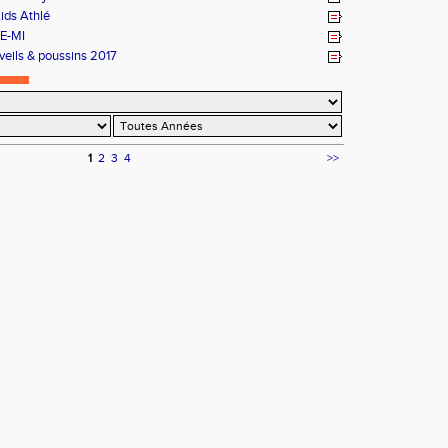
Kids Athlé
E-MI
veils & poussins 2017
1
2
3
4
>>