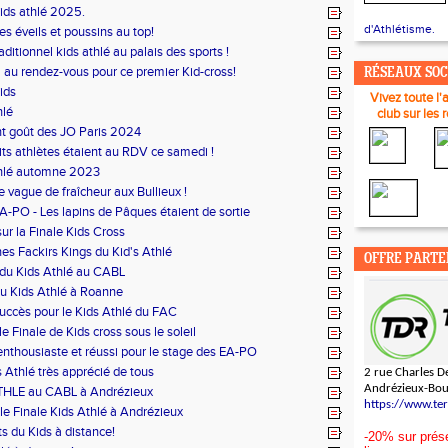
kids athlé 2025.
d'Athlétisme.
s éveils et poussins au top!
aditionnel kids athlé au palais des sports !
l au rendez-vous pour ce premier Kid-cross!
RÉSEAUX SO
ids
Vivez toute l'
hlé
club sur les 
t goût des JO Paris 2024
its athlètes étaient au RDV ce samedi !
thlé automne 2023
 vague de fraîcheur aux Bullieux !
A-PO - Les lapins de Pâques étaient de sortie
ur la Finale Kids Cross
nes Fackirs Kings du Kid's Athlé
OFFRE PARTE
du Kids Athlé au CABL
du Kids Athlé à Roanne
uccès pour le Kids Athlé du FAC
e Finale de Kids cross sous le soleil
enthousiaste et réussi pour le stage des EA-PO
 Athlé très apprécié de tous
2 rue Charles De
Andrézieux-Bo
THLE au CABL à Andrézieux
https://www.te
lle Finale Kids Athlé à Andrézieux
s du Kids à distance!
-20% sur prése