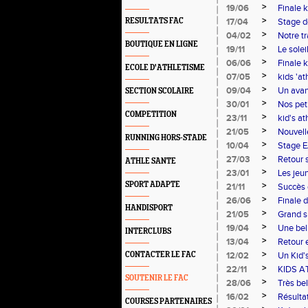
>
19/06
Finale 
>
RESULTATS FAC
17/04
Stage de
>
04/02
Notre tr
BOUTIQUE EN LIGNE
>
19/11
Le solei
>
06/06
Finale k
ECOLE D'ATHLETISME
>
07/05
kids 'at
>
09/04
Un avan
SECTION SCOLAIRE
>
30/01
Nos pet
COMPETITION
>
23/11
kid's a
>
21/05
Nouvelle
RUNNING HORS-STADE
>
10/04
Stage E
>
27/03
Retour s
ATHLE SANTE
>
23/01
Les jeu
SPORT ADAPTE
>
21/11
Succès 
>
26/06
Finale 
HANDISPORT
>
21/05
Grand s
>
19/04
Une bell
INTERCLUBS
>
13/04
Retour 
>
CONTACTER LE FAC
12/02
Un Kid's
>
22/11
KIDS A
SOUTENIR LE FAC
>
28/06
Très be
>
16/02
Résultat
COURSES PARTENAIRES