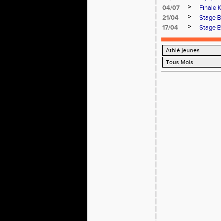
>
04/07
Finale 
>
21/04
Stage B
>
17/04
Stage E