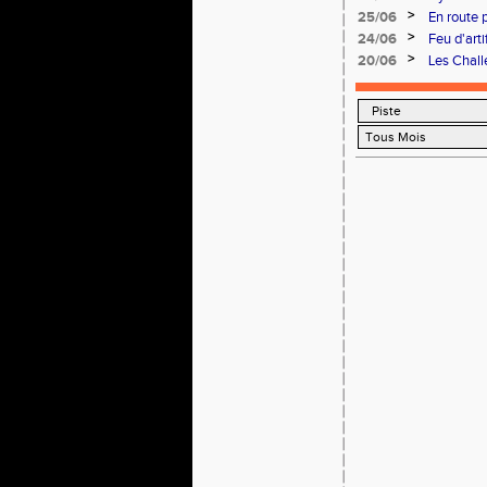
>
25/06
En route 
>
24/06
Feu d'art
>
20/06
Les Chal