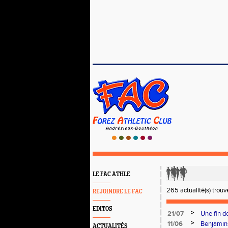
LE FAC ATHLE
265 actualité(s) trouv
REJOINDRE LE FAC
EDITOS
>
21/07
Une fin d
Paris
>
11/06
Benjamins
ACTUALITÉS