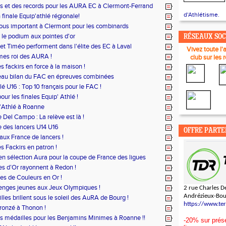
es et des records pour les AURA EC à Clermont-Ferrand
d'Athlétisme.
n finale Equip'athlé régionale!
us important à Clermont pour les combinards
le podium aux pointes d'or
RÉSEAUX SO
t Timéo performent dans l'élite des EC à Laval
Vivez toute l'
mes roi des AURA !
club sur les 
s fackirs en force à la maison !
eau bilan du FAC en épreuves combinées
lé U16 : Top 10 français pour le FAC !
our les finales Equip' Athlé !
'Athlé à Roanne
 Del Campo : La relève est là !
 des lancers U14 U16
OFFRE PARTE
 aux France de lancers !
s Fackirs en patron !
 en sélection Aura pour la coupe de France des ligues
es d’Or rayonnent à Redon !
es de Couleurs en Or !
enges jeunes aux Jeux Olympiques !
2 rue Charles De
Andrézieux-Bo
lles brillent sous le soleil des AuRA de Bourg !
https://www.te
ronzé à Thonon !
des médailles pour les Benjamins Minimes à Roanne !!
-20% sur prése