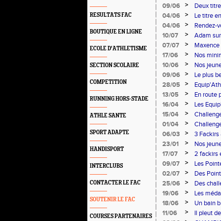
>
09/06
Deux titr
>
RESULTATS FAC
04/06
Le titre e
>
04/06
Rendez-vo
BOUTIQUE EN LIGNE
>
10/07
Adam sur 
>
07/07
Maxence e
ECOLE D'ATHLETISME
>
17/06
Nos mini
>
10/06
Nos jeune
SECTION SCOLAIRE
>
09/06
Le plus b
COMPETITION
>
28/05
Equip'Ath
>
13/05
En route p
RUNNING HORS-STADE
>
16/04
Les Equip
>
15/04
Challenge
ATHLE SANTE
>
01/04
Challenge
SPORT ADAPTE
>
06/03
3 Fackirs
>
23/01
Nos jeune
HANDISPORT
>
17/07
2 fackirs
minimes
>
09/07
Les Point
INTERCLUBS
>
02/07
Des Point
>
CONTACTER LE FAC
25/06
Des chall
>
19/06
Les médai
SOUTENIR LE FAC
>
18/06
Un bain b
>
11/06
Il pleut 
COURSES PARTENAIRES