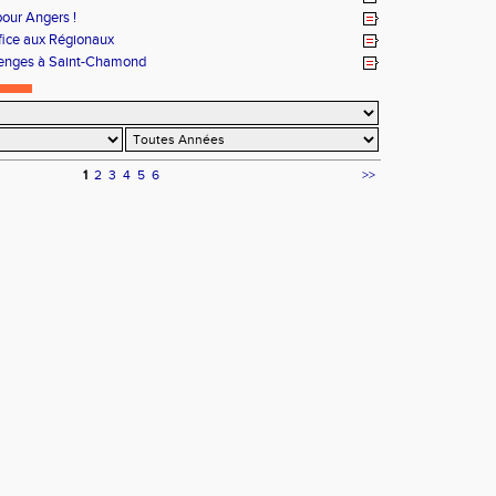
pour Angers !
ifice aux Régionaux
lenges à Saint-Chamond
1
2
3
4
5
6
>>