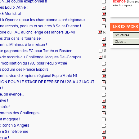
..le doublé exeptionnel !!
licence
(hors pr
électronique)
es Equip' Athlé !
 à Monistrol
 à Oyonnax pour les championnats pré-régionaux
es combinées.
e records, podium et sourires à Saint-Étienne !
LES ESPACES
toire du FAC au challenge des lancers BE-MI
(2)
s d'or dans la fournaise !
mins Minimes à la maison !
e gagnante des EC pour Timéo et Bastien
(1)
 de records au Challenge Jacques Del-Campos
(1)
 mobilisation du FAC pour l'équip'Athlé
e podium des France Espoirs
mins vice-champions régional Equip'Athlé N1
TION POUR LE STAGE DE REPRISE DU 28 AU 31 AOUT
 !
, on avance...
rive !
ntrée !
sements des Challenges
est magique !
t Ronan à Angers
 à Saint-Etienne
n or !