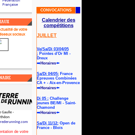
Fédération
Française
CONVOCATIONS
Calendrier des
CIAUX
compétitions
actualité de votre
réseau
x sociaux
JUILLET
Ve/Sa/Di 03/04/05
:
Pointes d'Or MI -
Dreux
➡
Horaires
⬅️
Sa/Di 04/05:
France
NAIRE
Épreuves Combinées
CA + - Aix-en-Provence
➡
Horaires
⬅️
Di 05 :
Challenge
jeunes BE/MI - Saint-
Chamond
 Gaulle -
➡
Horaires
⬅️
uthéon
rrederunning.com
Sa/Di 11/12:
Open de
France - Blois
ntation de votre