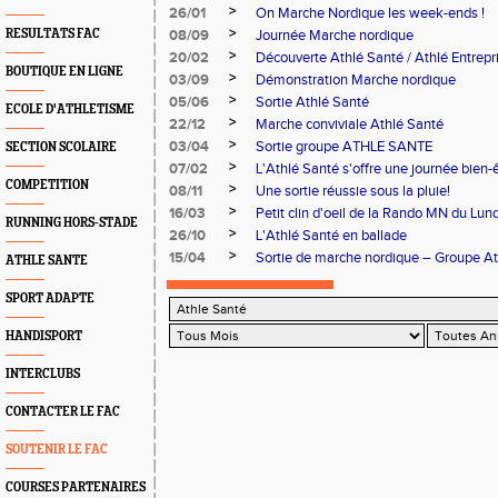
>
26/01
On Marche Nordique les week-ends !
>
RESULTATS FAC
08/09
Journée Marche nordique
>
20/02
Découverte Athlé Santé / Athlé Entrepr
BOUTIQUE EN LIGNE
>
03/09
Démonstration Marche nordique
>
05/06
Sortie Athlé Santé
ECOLE D'ATHLETISME
>
22/12
Marche conviviale Athlé Santé
>
03/04
Sortie groupe ATHLE SANTE
SECTION SCOLAIRE
>
07/02
L'Athlé Santé s'offre une journée bien-
COMPETITION
>
08/11
Une sortie réussie sous la pluie!
>
16/03
Petit clin d'oeil de la Rando MN du Lund
RUNNING HORS-STADE
>
26/10
L'Athlé Santé en ballade
>
15/04
Sortie de marche nordique – Groupe Ath
ATHLE SANTE
SPORT ADAPTE
HANDISPORT
INTERCLUBS
CONTACTER LE FAC
SOUTENIR LE FAC
COURSES PARTENAIRES