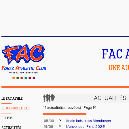
FAC 
UNE AU
ACTUALITÉS
LE FAC ATHLE
14 actualité(s) trouvée(s) | Page 1/1
REJOINDRE LE FAC
EDITOS
>
05/03
finale kids cross Montbrison
>
19/09
L'envol pour Paris 2024!
ACTUALITÉS